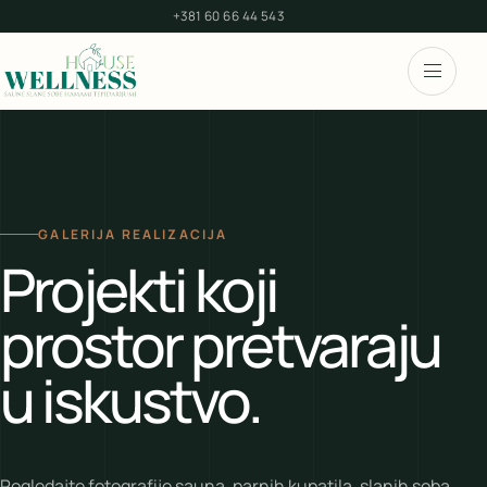
+381 60 66 44 543
GALERIJA REALIZACIJA
Projekti koji
prostor pretvaraju
u iskustvo.
Pogledajte fotografije sauna, parnih kupatila, slanih soba