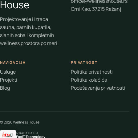
office@wellnesshouse.rs
House
Crni Kao, 37215 Ražanj
Projektovanje i izrada
sauna, parnih kupatila,
slanih soba i kompletnih
wellness prostora po meri.
NAVIGACIJA
PRIVATNOST
Usluge
Politika privatnosti
Projekti
Politika kolačića
Blog
Podešavanja privatnosti
© 2026 Wellness House
IZRADA SAJTA
FoxIT Technology