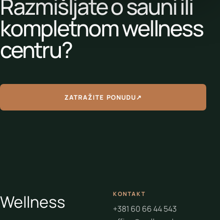
Razmišljate o sauni ili
kompletnom wellness
centru?
ZATRAŽITE PONUDU
↗
KONTAKT
Wellness
+381 60 66 44 543