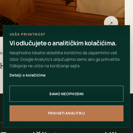
↗
VAŠA PRIVATNOST
Vi odlučujete o analitičkim kolačićima.
Neophodno lokalno skladište koristimo da zapamtimo vaš
GALERIJA PROJEKTA
izbor. Google Analytics uključujemo samo ako ga prihvatite.
Hotel Hollywood
Odbijanje ne utiče na korišćenje sajta.
Detalji o kolačićima
SAMO NEOPHODNI
PRIHVATI ANALITIKU
VAŠ PROSTOR MOŽE BITI SLEDEĆI