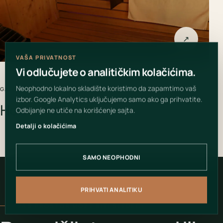
↗
VAŠA PRIVATNOST
Vi odlučujete o analitičkim kolačićima.
Neophodno lokalno skladište koristimo da zapamtimo vaš
GALERIJA PROJEKTA
izbor. Google Analytics uključujemo samo ako ga prihvatite.
Hotel Hollywood
Odbijanje ne utiče na korišćenje sajta.
Detalji o kolačićima
SAMO NEOPHODNI
PRIHVATI ANALITIKU
VAŠ PROSTOR MOŽE BITI SLEDEĆI