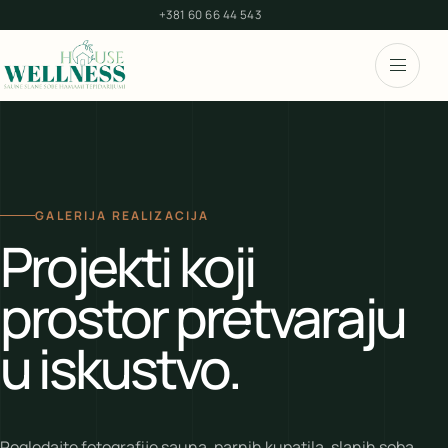
+381 60 66 44 543
GALERIJA REALIZACIJA
Projekti koji
prostor pretvaraju
u iskustvo.
Pogledajte fotografije sauna, parnih kupatila, slanih soba