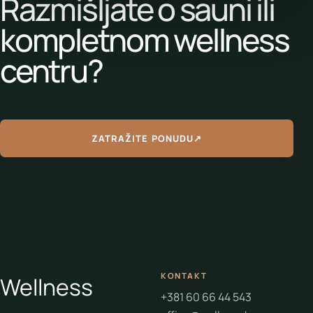
Razmišljate o sauni ili
kompletnom wellness
centru?
ZATRAŽITE PONUDU
↗
KONTAKT
Wellness
+381 60 66 44 543