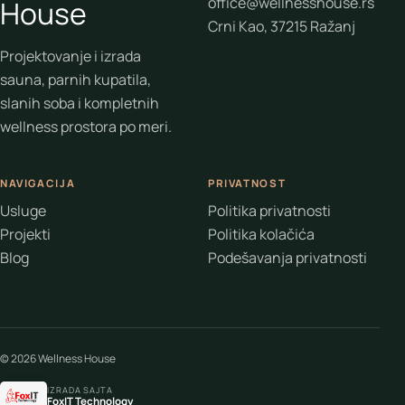
office@wellnesshouse.rs
House
Crni Kao, 37215 Ražanj
Projektovanje i izrada
sauna, parnih kupatila,
slanih soba i kompletnih
wellness prostora po meri.
NAVIGACIJA
PRIVATNOST
Usluge
Politika privatnosti
Projekti
Politika kolačića
Blog
Podešavanja privatnosti
© 2026 Wellness House
IZRADA SAJTA
FoxIT Technology